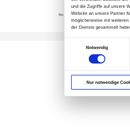
und die Zugriffe auf unsere 
Website an unsere Partner fü
No products found which match your select
möglicherweise mit weiteren
der Dienste gesammelt habe
E
Notwendig
i
n
w
i
l
Nur notwendige Cook
l
i
g
u
n
g
s