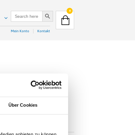
Search Button
NAVIGATION
0
SEARCH
FOR:
Search
Button
Mein Konto
Kontakt
NAVIGATION
Search
Button
Über Cookies
 Medien anbieten zu können