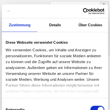
Search Button
SEARCH
FOR:
Zustimmung
Details
Über Cookies
0
NAVIGATION
Diese Webseite verwendet Cookies
Wir verwenden Cookies, um Inhalte und Anzeigen zu
personalisieren, Funktionen für soziale Medien anbieten
zu können und die Zugriffe auf unsere Website zu
analysieren. Außerdem geben wir Informationen zu Ihrer
Umbauarbeiten
Verwendung unserer Website an unsere Partner für
soziale Medien, Werbung und Analysen weiter. Unsere
Partner führen diese Informationen möglicherweise mit
weiteren Daten zusammen, die Sie ihnen bereitgestellt
haben oder die sie im Rahmen Ihrer Nutzung der Dienste
gesammelt haben.
E
Notwendig