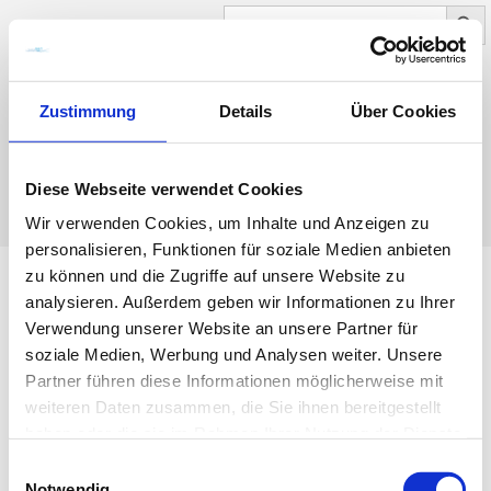
Search Button
SEARCH
FOR:
Zustimmung
Details
Über Cookies
0
NAVIGATION
Diese Webseite verwendet Cookies
Wir verwenden Cookies, um Inhalte und Anzeigen zu
personalisieren, Funktionen für soziale Medien anbieten
zu können und die Zugriffe auf unsere Website zu
analysieren. Außerdem geben wir Informationen zu Ihrer
Kleidung
Verwendung unserer Website an unsere Partner für
soziale Medien, Werbung und Analysen weiter. Unsere
Partner führen diese Informationen möglicherweise mit
weiteren Daten zusammen, die Sie ihnen bereitgestellt
haben oder die sie im Rahmen Ihrer Nutzung der Dienste
gesammelt haben.
E
Notwendig