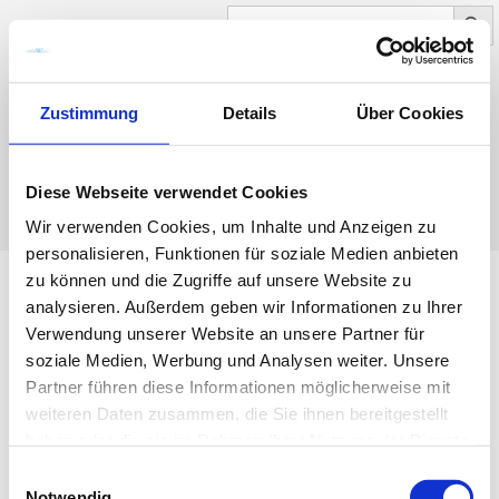
Search Button
SEARCH
FOR:
Zustimmung
Details
Über Cookies
0
NAVIGATION
Diese Webseite verwendet Cookies
Wir verwenden Cookies, um Inhalte und Anzeigen zu
personalisieren, Funktionen für soziale Medien anbieten
zu können und die Zugriffe auf unsere Website zu
analysieren. Außerdem geben wir Informationen zu Ihrer
Mütze Wilhelmshaven Anker
Verwendung unserer Website an unsere Partner für
soziale Medien, Werbung und Analysen weiter. Unsere
Maritim Souvenir
Partner führen diese Informationen möglicherweise mit
weiteren Daten zusammen, die Sie ihnen bereitgestellt
haben oder die sie im Rahmen Ihrer Nutzung der Dienste
gesammelt haben.
E
Notwendig