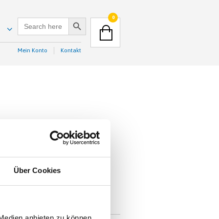
Search Button
NAVIGATION
0
SEARCH
FOR:
Search
Button
Mein Konto
Kontakt
NAVIGATION
Search
Button
Über Cookies
 Medien anbieten zu können