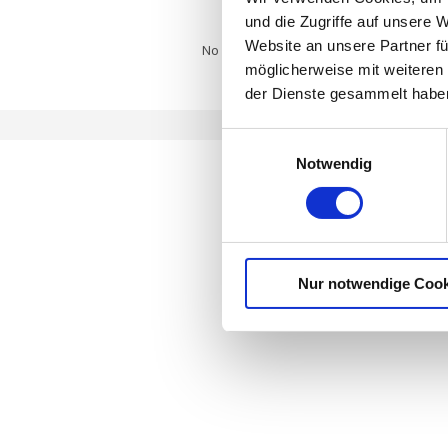
und die Zugriffe auf unsere 
Website an unsere Partner fü
No products found which match your select
möglicherweise mit weiteren
der Dienste gesammelt habe
E
Notwendig
i
n
w
i
l
Nur notwendige Cook
l
i
g
u
n
g
s