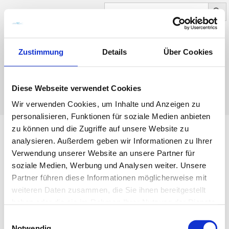
Search Button
SEARCH
FOR:
Zustimmung
Details
Über Cookies
0
NAVIGATION
Diese Webseite verwendet Cookies
Wir verwenden Cookies, um Inhalte und Anzeigen zu
personalisieren, Funktionen für soziale Medien anbieten
zu können und die Zugriffe auf unsere Website zu
analysieren. Außerdem geben wir Informationen zu Ihrer
Wilhelmshaven Sailing-CUP
Verwendung unserer Website an unsere Partner für
soziale Medien, Werbung und Analysen weiter. Unsere
Magazin
Partner führen diese Informationen möglicherweise mit
weiteren Daten zusammen, die Sie ihnen bereitgestellt
haben oder die sie im Rahmen Ihrer Nutzung der Dienste
gesammelt haben.
E
Notwendig